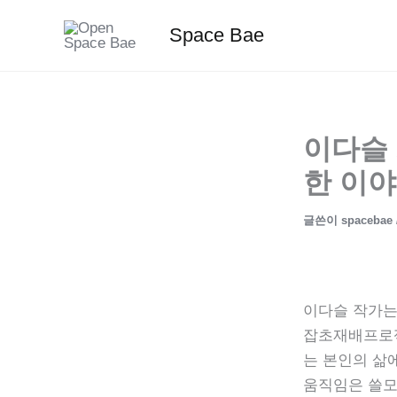
콘
Space Bae
텐
츠
로
건
너
이다슬 
뛰
한 이
기
글쓴이
spacebae
이다슬 작가는
잡초재배프로젝
는 본인의 삶
움직임은 쓸모