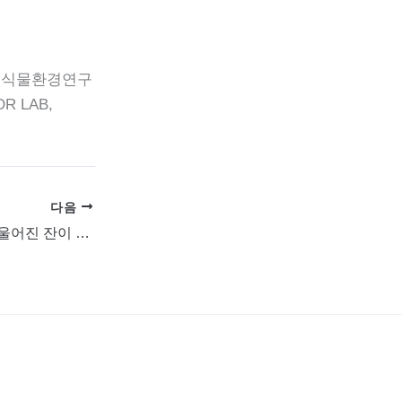
한국식물환경연구
 LAB,
다음
방기철 개인전 《기울어진 잔이 한 잔이 되기까지》