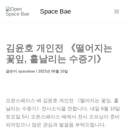
콘
Space Bae
텐
츠
로
건
너
김윤호 개인전 《떨어지는
뛰
꽃잎, 흩날리는 수증기》
기
글쓴이
spacebae
/
2023년 06월 10일
오픈스페이스 배 김윤호 개인전 《떨어지는 꽃잎, 흩
날리는 수증기》전시소식을 전합니다. 내일 6월 10일
토요일 5시 오픈스페이스 배에서 전시 오프닝이 준비
되어있으니 많은 관심과 발걸음 부탁드립니다.